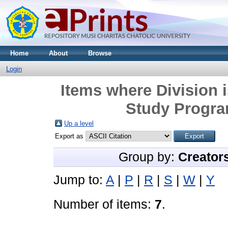
Home
About
Browse
Login
Items where Division i
Study Progra
Up a level
Export as
Group by:
Creator
Jump to:
A
|
P
|
R
|
S
|
W
|
Y
Number of items:
7
.