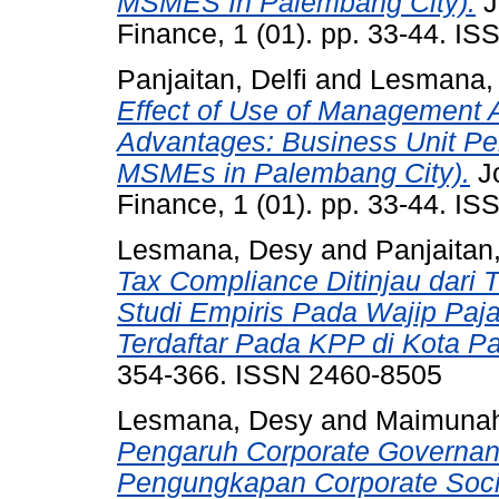
MSMES In Palembang City).
J
Finance, 1 (01). pp. 33-44. I
Panjaitan, Delfi
and
Lesmana,
Effect of Use of Management 
Advantages: Business Unit Pe
MSMEs in Palembang City).
Jo
Finance, 1 (01). pp. 33-44. I
Lesmana, Desy
and
Panjaitan,
Tax Compliance Ditinjau dari 
Studi Empiris Pada Wajip Paj
Terdaftar Pada KPP di Kota P
354-366. ISSN 2460-8505
Lesmana, Desy
and
Maimunah
Pengaruh Corporate Governan
Pengungkapan Corporate Social