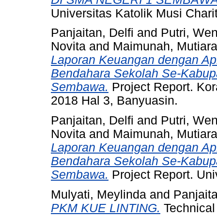
Universitas Katolik Musi Char
Panjaitan, Delfi
and
Putri, We
Novita
and
Maimunah, Mutiar
Laporan Keuangan dengan Apl
Bendahara Sekolah Se-Kabupa
Sembawa.
Project Report. Ko
2018 Hal 3, Banyuasin.
Panjaitan, Delfi
and
Putri, We
Novita
and
Maimunah, Mutiar
Laporan Keuangan dengan Apl
Bendahara Sekolah Se-Kabupa
Sembawa.
Project Report. Uni
Mulyati, Meylinda
and
Panjaita
PKM KUE LINTING.
Technical