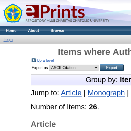
Home
About
Browse
Login
Items where Auth
Up a level
Export as
Group by:
Ite
Jump to:
Article
|
Monograph
|
Number of items:
26
.
Article