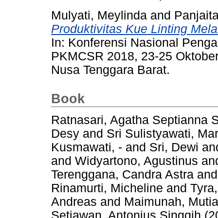
Mulyati, Meylinda
and
Panjaita
Produktivitas Kue Linting Mel
In: Konferensi Nasional Pen
PKMCSR 2018, 23-25 Oktober 
Nusa Tenggara Barat.
Book
Ratnasari, Agatha Septianna S
Desy
and
Sri Sulistyawati, Ma
Kusmawati, -
and
Sri, Dewi
an
and
Widyartono, Agustinus
an
Terenggana, Candra Astra
an
Rinamurti, Micheline
and
Tyra
Andreas
and
Maimunah, Mutia
Setiawan, Antonius Singgih
(2