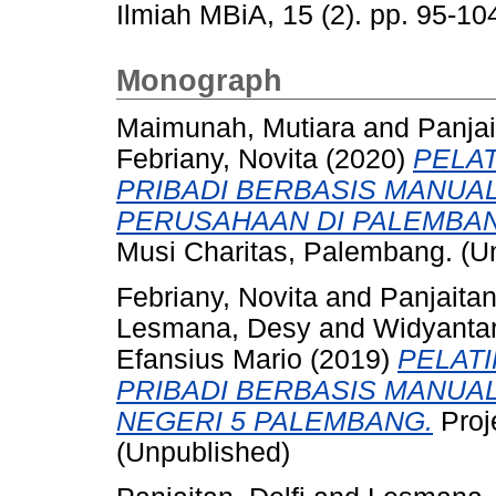
Ilmiah MBiA, 15 (2). pp. 95-1
Monograph
Maimunah, Mutiara
and
Panjai
Febriany, Novita
(2020)
PELA
PRIBADI BERBASIS MANUA
PERUSAHAAN DI PALEMBA
Musi Charitas, Palembang. (U
Febriany, Novita
and
Panjaitan
Lesmana, Desy
and
Widyanta
Efansius Mario
(2019)
PELAT
PRIBADI BERBASIS MANUAL
NEGERI 5 PALEMBANG.
Proj
(Unpublished)